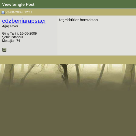
View Single Post
22-08-2009, 12:11
çözbeniarapsaçı
teşekkürler bonsaisan.
Ağaçsever
Giriş Tarihi: 16-08-2009
Şehir: istanbul
Mesajlar: 74