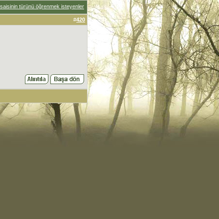
saisinin türünü öğrenmek isteyenler
#
420