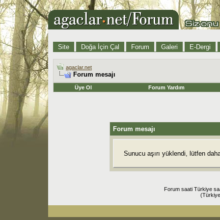
Site
Doğa İçin Çal
Forum
Galeri
E-Dergi
agaclar.net
Forum mesajı
Üye Ol
Forum Yardım
Forum mesajı
Sunucu aşırı yüklendi, lütfen dah
Forum saati Türkiye sa
(Türkiye