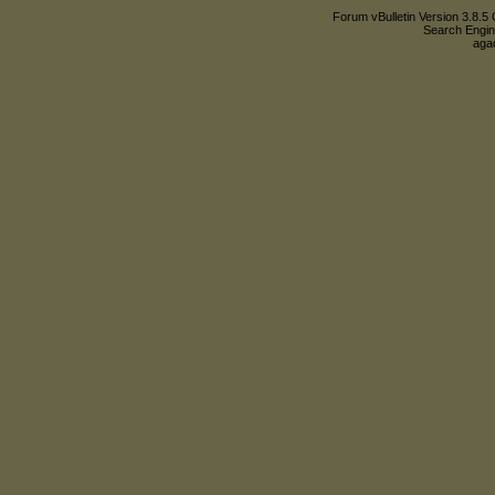
Forum vBulletin Version 3.8.5 
Search Engin
agac