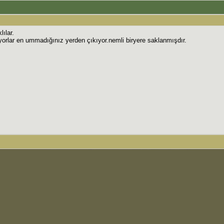
ılar.
ıyorlar en ummadığınız yerden çıkıyor.nemli biryere saklanmışdır.