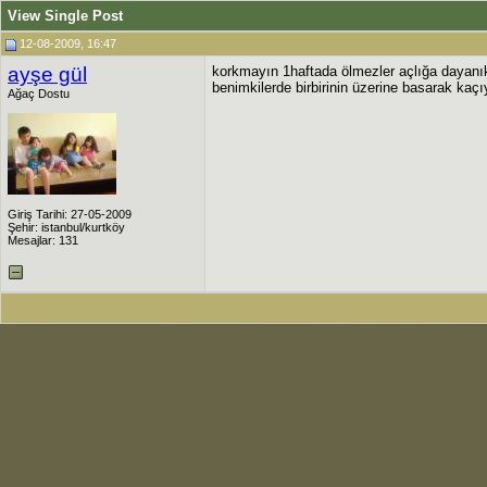
View Single Post
12-08-2009, 16:47
ayşe gül
korkmayın 1haftada ölmezler açlığa dayanıkl
benimkilerde birbirinin üzerine basarak kaç
Ağaç Dostu
Giriş Tarihi: 27-05-2009
Şehir: istanbul/kurtköy
Mesajlar: 131