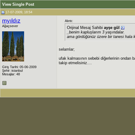
View Single Post
17-07-2009, 18:54
myıldız
Alıntı:
Ağaçsever
Orijinal Mesaj Sahibi
ayşe gül
_benim kapluşlarım 3 yaşındalar.
ama gördüğünüz üzere bir tanesi hala k
selamlar;
ufak kalmasının sebebi diğerlerinin ondan 
takip etmelisiniz....
Giriş Tarihi: 05-06-2009
Şehir: istanbul
Mesajlar: 48