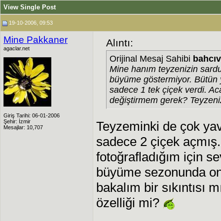
View Single Post
19-10-2006, 09:53
Mine Pakkaner
Alıntı:
agaclar.net
Orijinal Mesaj Sahibi
bahcı
Mine hanım teyzenizin sard
büyüme göstermiyor. Bütün y
sadece 1 tek çiçek verdi. Ac
değiştirmem gerek? Teyzeniz
Giriş Tarihi: 06-01-2006
Şehir: İzmir
Teyzeminki de çok ya
Mesajlar: 10,707
sadece 2 çiçek açmış. 
fotoğrafladığım için 
büyüme sezonunda onun
bakalım bir sıkıntısı 
özelliği mi?