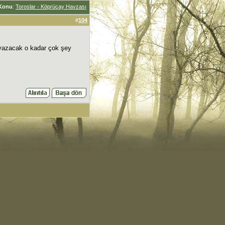
Konu
:
Toroslar - Köprüçay Havzası
#
104
yazacak o kadar çok şey