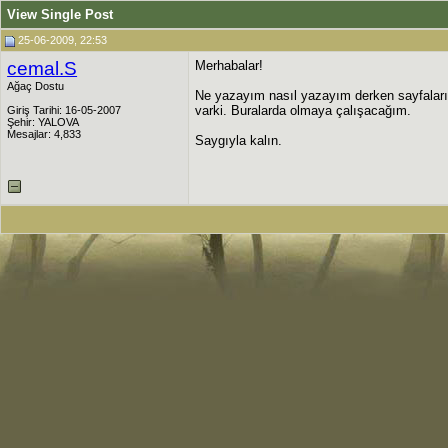
View Single Post
25-06-2009, 22:53
cemal.S
Merhabalar!
Ağaç Dostu
Ne yazayım nasıl yazayım derken sayfalar
varki. Buralarda olmaya çalışacağım.
Giriş Tarihi: 16-05-2007
Şehir: YALOVA
Mesajlar: 4,833
Saygıyla kalın.