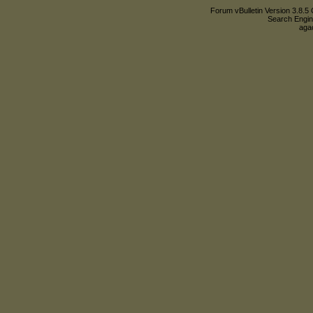
Forum vBulletin Version 3.8.5 
Search Engin
agac