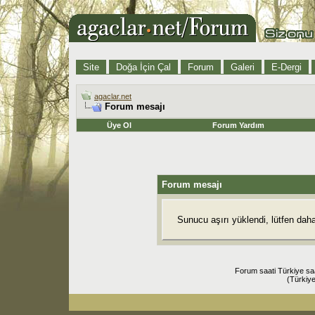
Site
Doğa İçin Çal
Forum
Galeri
E-Dergi
agaclar.net
Forum mesajı
Üye Ol
Forum Yardım
Forum mesajı
Sunucu aşırı yüklendi, lütfen dah
Forum saati Türkiye sa
(Türkiye