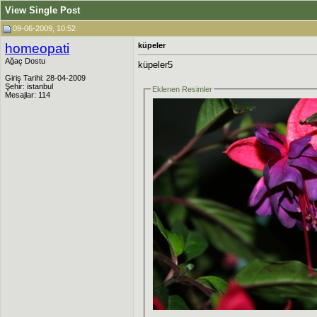
View Single Post
09-06-2009, 10:52
homeopati
küpeler
Ağaç Dostu
küpeler5
Giriş Tarihi: 28-04-2009
Şehir: istanbul
Eklenen Resimler
Mesajlar: 114