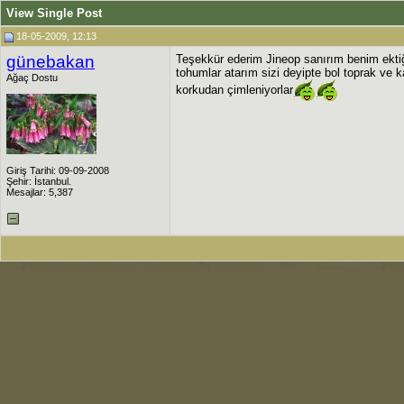
View Single Post
18-05-2009, 12:13
günebakan
Teşekkür ederim Jineop sanırım benim ekti
tohumlar atarım sizi deyipte bol toprak ve k
Ağaç Dostu
korkudan çimleniyorlar
Giriş Tarihi: 09-09-2008
Şehir: İstanbul.
Mesajlar: 5,387