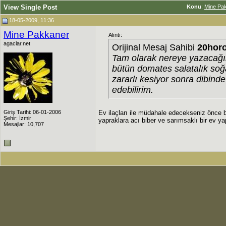
View Single Post
Konu
:
Mine Pak
18-05-2009, 11:36
Mine Pakkaner
Alıntı:
agaclar.net
Orijinal Mesaj Sahibi
20hor
Tam olarak nereye yazacağ
bütün domates salatalık soğa
zararlı kesiyor sonra dibind
edebilirim.
Giriş Tarihi: 06-01-2006
Ev ilaçları ile müdahale edecekseniz önce bir
Şehir: İzmir
yapraklara acı biber ve sarımsaklı bir ev ya
Mesajlar: 10,707