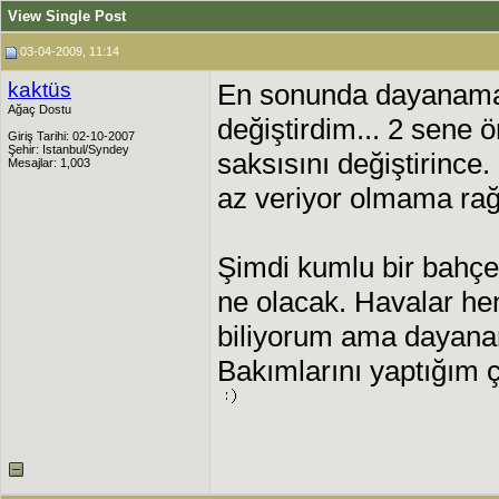
View Single Post
03-04-2009, 11:14
kaktüs
En sonunda dayanamay
Ağaç Dostu
değiştirdim... 2 sene
Giriş Tarihi: 02-10-2007
Şehir: Istanbul/Syndey
saksısını değiştirinc
Mesajlar: 1,003
az veriyor olmama ra
Şimdi kumlu bir bahçe
ne olacak. Havalar he
biliyorum ama dayana
Bakımlarını yaptığım ç