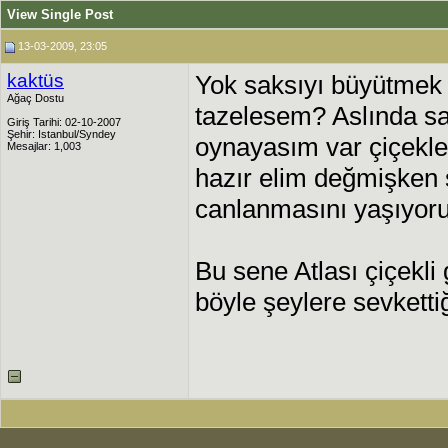
View Single Post
13-03-2009, 23:05
kaktüs
Yok saksıyı büyütmek 
Ağaç Dostu
tazelesem? Aslında s
Giriş Tarihi: 02-10-2007
Şehir: Istanbul/Syndey
oynayasım var çiçekl
Mesajlar: 1,003
hazır elim değmişken 
canlanmasını yaşıyor
Bu sene Atlası çiçekli
böyle şeylere sevkettiğ