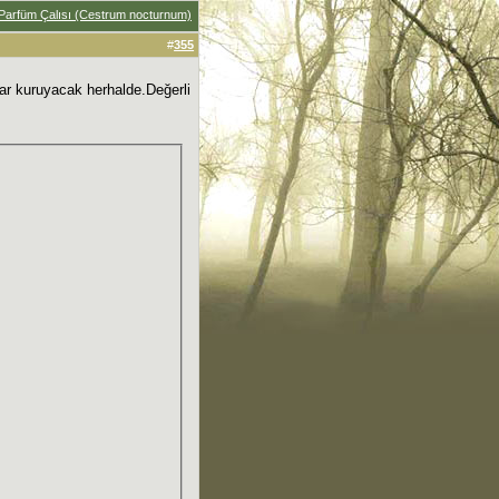
, Parfüm Çalısı (Cestrum nocturnum)
#
355
ar kuruyacak herhalde.Değerli