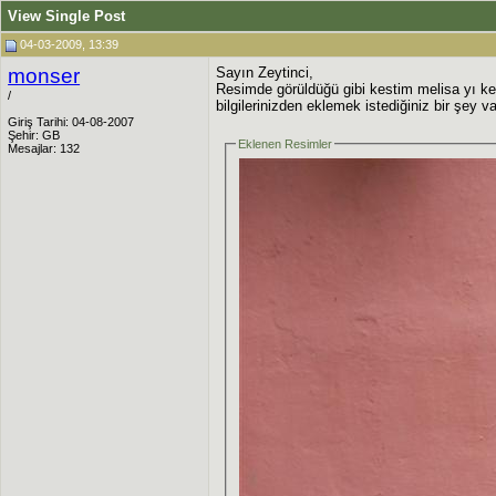
View Single Post
04-03-2009, 13:39
monser
Sayın Zeytinci,
Resimde görüldüğü gibi kestim melisa yı ke
/
bilgilerinizden eklemek istediğiniz bir şey v
Giriş Tarihi: 04-08-2007
Şehir: GB
Eklenen Resimler
Mesajlar: 132