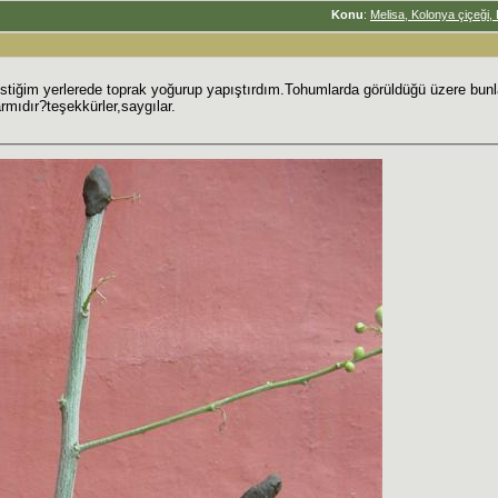
Konu
:
Melisa, Kolonya çiçeği
stiğim yerlerede toprak yoğurup yapıştırdım.Tohumlarda görüldüğü üzere bunl
armıdır?teşekkürler,saygılar.