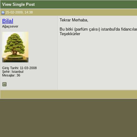
View Single Post
25-02-2009, 14:38
Bilal
Tekrar Merhaba,
Ağaçsever
Bu bitki (parfüm çalısı) istanbul'da fidancı
Teşekkürler
Giriş Tarihi: 11-03-2008
Şehir: İstanbul
Mesajlar: 36