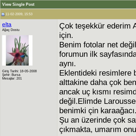
View Single Post
11-02-2009, 15:53
elta
Çok teşekkür ederim Al
Ağaç Dostu
için.
Benim fotolar net değ
forumun ilk sayfasında
aynı.
Eklentideki resimlere 
Giriş Tarihi: 18-05-2008
Şehir: Bursa
Mesajlar: 201
alttakine daha çok benzi
ancak uç kısmı resimd
değil.Elimde Larousse'
benimki çin karaağacı
Şu an üzerinde çok sa
çıkmakta, umarım onu u