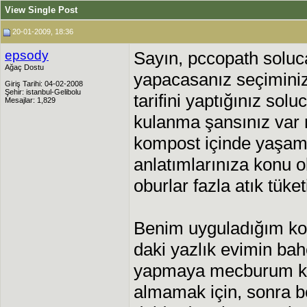
View Single Post
20-01-2009, 18:36
epsody
Sayın, pccopath soluc
Ağaç Dostu
yapacasanız seçiminiz
Giriş Tarihi: 04-02-2008
Şehir: istanbul-Gelibolu
tarifini yaptığınız sol
Mesajlar: 1,829
kulanma şansınız var 
kompost içinde yaşama
anlatımlarınıza konu o
oburlar fazla atık tüket
Benim uyguladığım kom
daki yazlık evimin ba
yapmaya mecburum ko
almamak için, sonra 