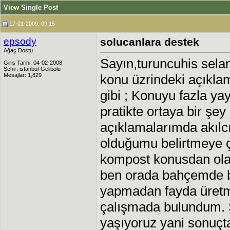
View Single Post
17-01-2009, 09:15
epsody
solucanlara destek
Ağaç Dostu
Sayın,turuncuhis selaml
Giriş Tarihi: 04-02-2008
Şehir: istanbul-Gelibolu
Mesajlar: 1,829
konu üzrindeki açıklam
gibi ; Konuyu fazla yay
pratikte ortaya bir ş
açıklamalarımda akılc
olduğumu belirtmeye ç
kompost konusdan ola
ben orada bahçemde bir
yapmadan fayda üretme
çalışmada bulundum. 
yaşıyoruz yani sonuçta