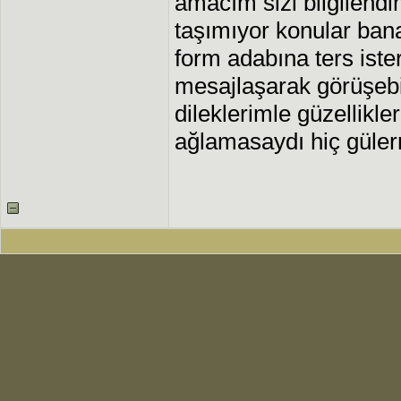
amacım sizi bilgilendi
taşımıyor konular ban
form adabına ters iste
mesajlaşarak görüşebi
dileklerimle güzellikler
ağlamasaydı hiç gülerm