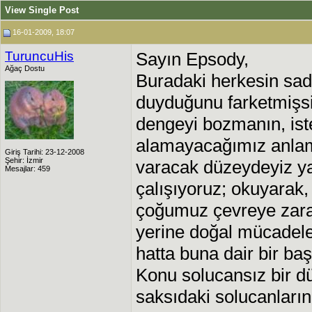
View Single Post
16-01-2009, 18:07
TuruncuHis
Sayın Epsody,
Ağaç Dostu
Buradaki herkesin sade
duyduğunu farketmişsi
dengeyi bozmanın, ist
alamayacağımız anlamı
Giriş Tarihi: 23-12-2008
Şehir: İzmir
varacak düzeydeyiz y
Mesajlar: 459
çalışıyoruz; okuyarak
çoğumuz çevreye zar
yerine doğal mücadele
hatta buna dair bir başl
Konu solucansız bir dü
saksıdaki solucanların