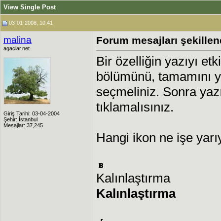
View Single Post
03-01-2008, 10:41
malina
Forum mesajları şekille
agaclar.net
Bir özelliğin yazıyı etk
bölümünü, tamamını ya
seçmeliniz. Sonra yazı
tıklamalısınız.
Giriş Tarihi: 03-04-2004
Şehir: İstanbul
Mesajlar: 37,245
Hangi ikon ne işe yarı
Kalınlaştırma
Kalınlaştırma