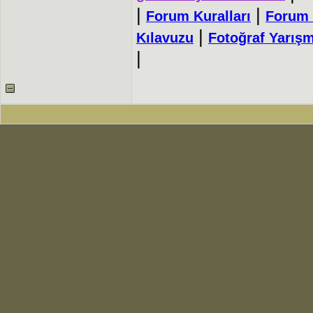
|
|
Forum Kuralları
Forum 
|
Kılavuzu
Fotoğraf Yarışm
|