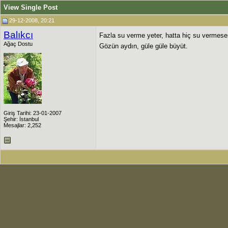
View Single Post
29-12-2008, 20:21
Balıkcı
Fazla su verme yeter, hatta hiç su vermese
Ağaç Dostu
Gözün aydın, güle güle büyüt.
Giriş Tarihi: 23-01-2007
Şehir: İstanbul
Mesajlar: 2,252