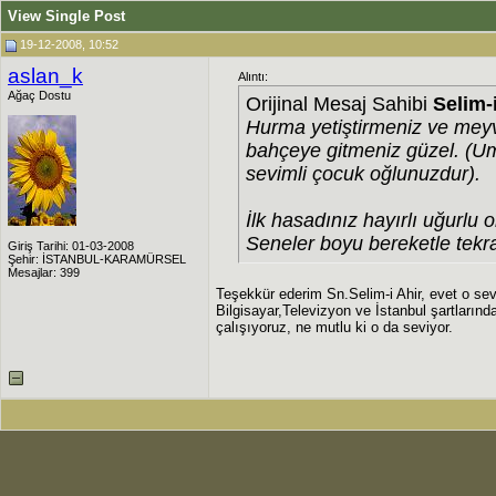
View Single Post
19-12-2008, 10:52
aslan_k
Alıntı:
Ağaç Dostu
Orijinal Mesaj Sahibi
Selim-
Hurma yetiştirmeniz ve meyve
bahçeye gitmeniz güzel. (U
sevimli çocuk oğlunuzdur).
İlk hasadınız hayırlı uğurlu o
Seneler boyu bereketle tekra
Giriş Tarihi: 01-03-2008
Şehir: İSTANBUL-KARAMÜRSEL
Mesajlar: 399
Teşekkür ederim Sn.Selim-i Ahir, evet o se
Bilgisayar,Televizyon ve İstanbul şartların
çalışıyoruz, ne mutlu ki o da seviyor.