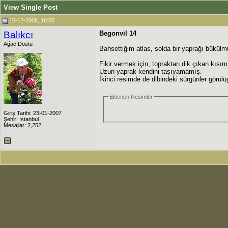
View Single Post
15-12-2008, 16:05
Balıkcı
Begonvil 14
Ağaç Dostu
Bahsettiğim atlas, solda bir yaprağı bükülm
Fikir vermek için, topraktan dik çıkan kıs
Uzun yaprak kendini taşıyamamış.
İkinci resimde de dibindeki sürgünler görülü
Eklenen Resimler
Giriş Tarihi: 23-01-2007
Şehir: İstanbul
Mesajlar: 2,252