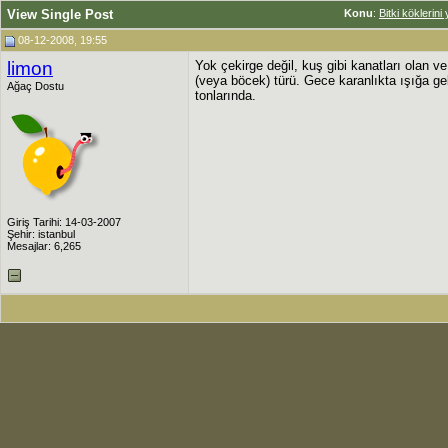
View Single Post
Konu
:
Bitki köklerin
08-12-2008, 19:55
limon
Yok çekirge değil, kuş gibi kanatları olan
(veya böcek) türü. Gece karanlıkta ışığa ge
Ağaç Dostu
tonlarında.
Giriş Tarihi: 14-03-2007
Şehir: istanbul
Mesajlar: 6,265