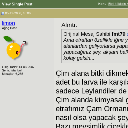
View Single Post
Konu
:
Bitki köklerin
05-12-2008, 18:06
limon
Alıntı:
Ağaç Dostu
Orijinal Mesaj Sahibi
fmt79
Ama etraftan özellikle iğne 
alanlardan geliyorlarsa yapa
yapacağınız şey, akşam balk
kolay gelsin...
Giriş Tarihi: 14-03-2007
Şehir: istanbul
Çim alana bitki dikmek
Mesajlar: 6,265
adet bu larva ile karş
sadece Leylandiler de 
Çim alanda kimyasal 
etrafımız Çam Ormanı
nasıl olsa yapacak şe
Bazı mevsimlik çiçekl