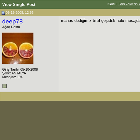
View Single Post
Konu
:
Bitki köklerin
05-12-2008, 12:56
deep78
manas dediğimiz tırtıl çeşidi.9 nolu mesajda
Ağaç Dostu
Giriş Tarihi: 05-10-2008
Şehir: ANTALYA
Mesajlar: 194