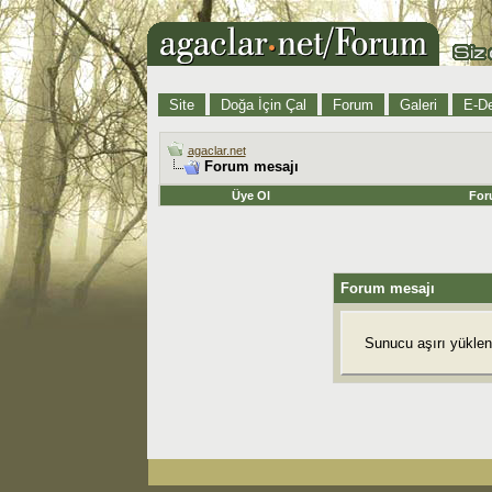
Site
Doğa İçin Çal
Forum
Galeri
E-De
agaclar.net
Forum mesajı
Üye Ol
For
Forum mesajı
Sunucu aşırı yüklend