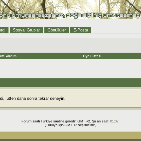
rgi
Sosyal Gruplar
Gönüllüler
E-Posta
um Yardım
Üye Listesi
i, lütfen daha sonra tekrar deneyin.
Forum saati Türkiye saatine göredir. GMT +2. Şu an saat:
01:37
.
(Türkiye için GMT +2 seçilmelidir.)