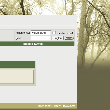
Kullanıcı Adı
Hatırlasın mı?
(
https
)
Şifre
Etkinlik Takvimi
agaclar.net
-
Arşiv
-
Başa Dön