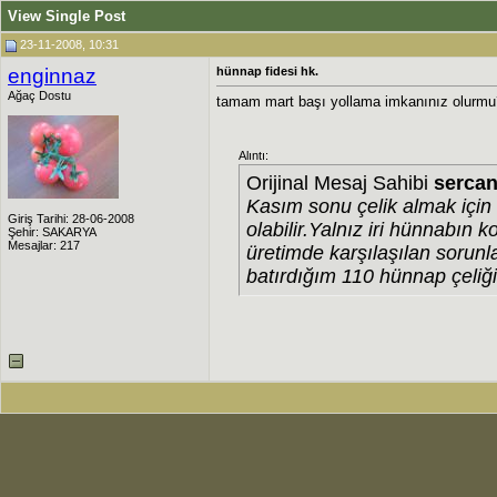
View Single Post
23-11-2008, 10:31
enginnaz
hünnap fidesi hk.
Ağaç Dostu
tamam mart başı yollama imkanınız olurmu?
Alıntı:
Orijinal Mesaj Sahibi
serca
Kasım sonu çelik almak için 
Giriş Tarihi: 28-06-2008
olabilir.Yalnız iri hünnabın
Şehir: SAKARYA
Mesajlar: 217
üretimde karşılaşılan sorunl
batırdığım 110 hünnap çeliği