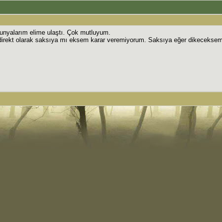
dunyalarım elime ulaştı. Çok mutluyum.
 direkt olarak saksıya mı eksem karar veremiyorum. Saksıya eğer dikeceksem