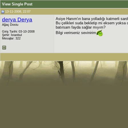
View Single Post
13-11-2008, 22:07
derya Derya
Asiye Hanım'ın bana yolladığı katmerli sar
Bu çelikleri suda bekletip mi eksem yoksa
Ağaç Dostu
batırsam fayda sağlar mıyım?
Giriş Tarihi: 03-10-2008
Bilgi verirseniz sevinirim
Şehir: İstanbul
Mesajlar: 322