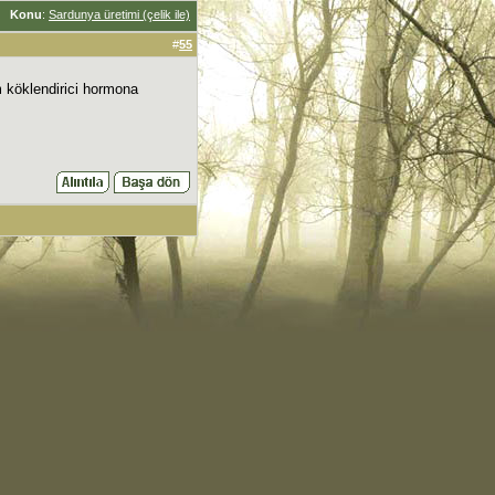
Konu
:
Sardunya üretimi (çelik ile)
#
55
 köklendirici hormona