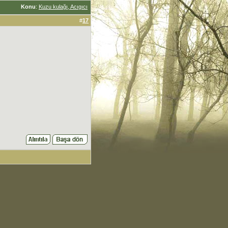
Konu
:
Kuzu kulağı, Acıgıcı
#
17