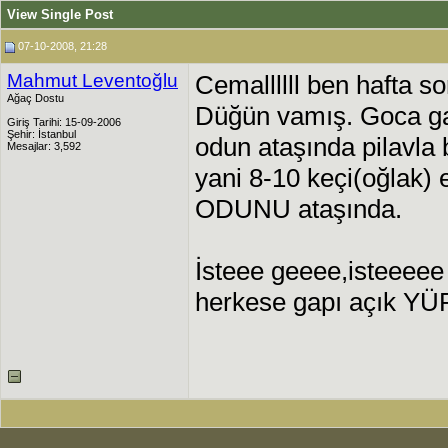
View Single Post
07-10-2008, 21:28
Mahmut Leventoğlu
Cemallllll ben hafta s
Ağaç Dostu
Düğün vamış. Goca gaz
Giriş Tarihi: 15-09-2006
Şehir: İstanbul
odun ataşında pilavla
Mesajlar: 3,592
yani 8-10 keçi(oğlak)
ODUNU ataşında.
İsteee geeee,isteeee
herkese gapı açık 