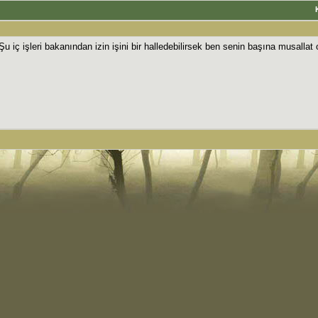
iç işleri bakanından izin işini bir halledebilirsek ben senin başına musall