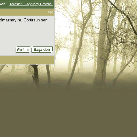
Konu
:
Toroslar - Köprüçay Havzası
#
90
at olmazmıyım. Görürsün sen