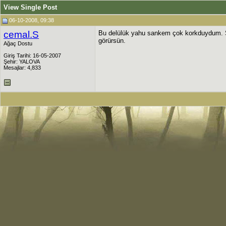
View Single Post
06-10-2008, 09:38
cemal.S
Bu delülük yahu sankem çok korkduydum. Şu 
görürsün.
Ağaç Dostu
Giriş Tarihi: 16-05-2007
Şehir: YALOVA
Mesajlar: 4,833