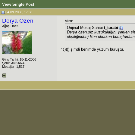
View Single Post
04-09-2008, 17:38
Derya Özen
Alıntı:
Ağaç Dostu
Orijinal Mesaj Sahibi
t_turabi
Derya özen,siz kuzukulağını yerken si
ekşiliğinden) Ben okurken buruşturdu
)))) şimdi benimde yüzüm buruştu.
Giriş Tarihi: 18-11-2006
Şehir: ANKARA
Mesajlar: 1,517