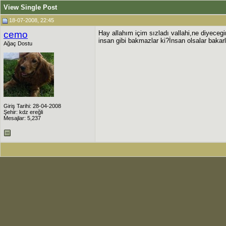
View Single Post
18-07-2008, 22:45
cemo
Hay allahım içim sızladı vallahi,ne diyece
insan gibi bakmazlar ki?İnsan olsalar bakarl
Ağaç Dostu
Giriş Tarihi: 28-04-2008
Şehir: kdz ereğli
Mesajlar: 5,237