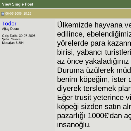
View Single Post
06-07-2008, 10:15
Todor
Ülkemizde hayvana ver
Ağaç Dostu
edilince, ebelendiğimiz
Giriş Tarihi: 30-07-2006
Şehir: Yalova
yörelerde para kazanm
Mesajlar: 6,884
birisi, yabancı turistle
az önce yakaladığınız
Duruma üzülerek müdah
benim köpeğim, ister 
diyerek terslemek pla
Eğer trusit yeterince 
köpeği sizden satın al
pazarlığı 1000€'dan a
insanoğlu.