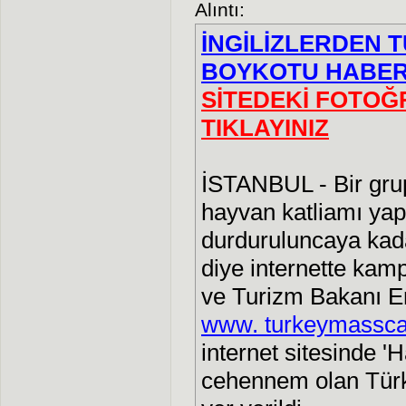
Alıntı:
İNGİLİZLERDEN 
BOYKOTU HABERİ 
SİTEDEKİ FOTOĞ
TIKLAYINIZ
İSTANBUL - Bir grup
hayvan katliamı yapı
durduruluncaya kada
diye internette kam
ve Turizm Bakanı Er
www. turkeymassca
internet sitesinde '
cehennem olan Türki