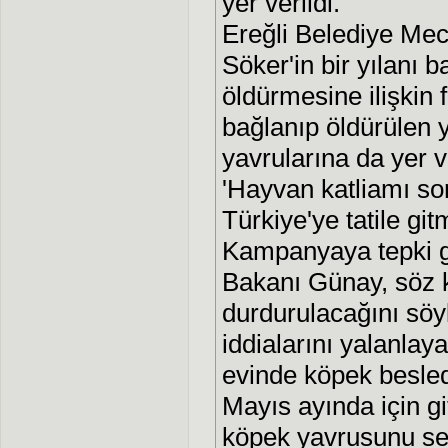
yer verildi.
Ereğli Belediye Mecl
Söker'in bir yılanı 
öldürmesine ilişkin 
bağlanıp öldürülen 
yavrularına da yer v
'Hayvan katliamı s
Türkiye'ye tatile git
Kampanyaya tepki g
Bakanı Günay, söz k
durdurulacağını söy
iddialarını yalanlay
evinde köpek besled
Mayıs ayında için git
köpek yavrusunu sev