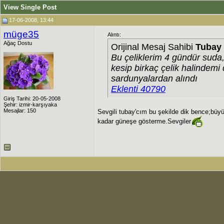
View Single Post
17-06-2008, 13:44
müge35
Alıntı:
Ağaç Dostu
Orijinal Mesaj Sahibi
Tubay
Bu çeliklerim 4 gündür suda
kesip birkaç çelik halindem
sardunyalardan alındı
Eklenti 40790
Giriş Tarihi: 20-05-2008
Şehir: izmir-karşıyaka
Mesajlar: 150
Sevgili tubay'cım bu şekilde dik bence;büyü
kadar güneşe gösterme.Sevgiler