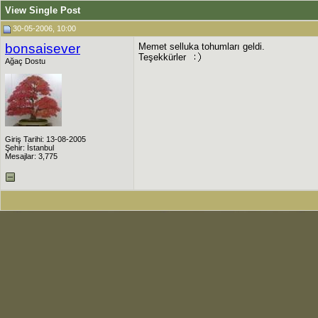
View Single Post
30-05-2006, 10:00
bonsaisever
Memet selluka tohumları geldi.
Teşekkürler
Ağaç Dostu
Giriş Tarihi: 13-08-2005
Şehir: İstanbul
Mesajlar: 3,775