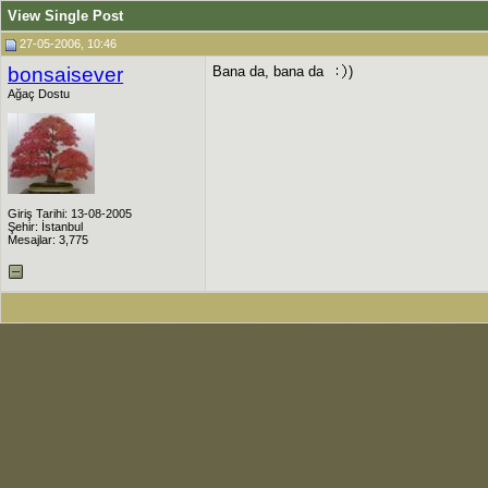
View Single Post
27-05-2006, 10:46
bonsaisever
Bana da, bana da
)
Ağaç Dostu
Giriş Tarihi: 13-08-2005
Şehir: İstanbul
Mesajlar: 3,775