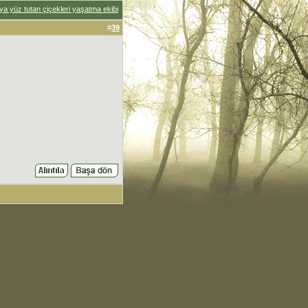
a yüz tutan çiçekleri yaşatma ekibi
#
39