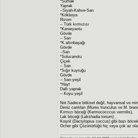
*Sumak
Yaprak
--Siyah-Kahve-Sarı
*Kökboya
Rizom
-- Türk kırmızısı
*Kanaryaotu
Gövde
-- Sarı
*K.altınbaşağı
Gövde
--Sarı
*Solucanotu
Çiçek
-- Sarı
*Sığır kuyruğu
Gövde
-- Sarı-yeşil
*Hayt
Dallı yaprak
-- Koyu yeşil
Not:Sadece bitkisel değil, hayvansal ve min
Deniz canlıları (Murex trunculus ve M. bran
Kırmızı böceği (Kermococccus vermilis),
Lak böceği (Lakshadia torium) ,
Koşnil (Dactylopius coccus) gibi bazı böcekle
Ocher gibi Çözünürlüğü hiç veya çok az ola