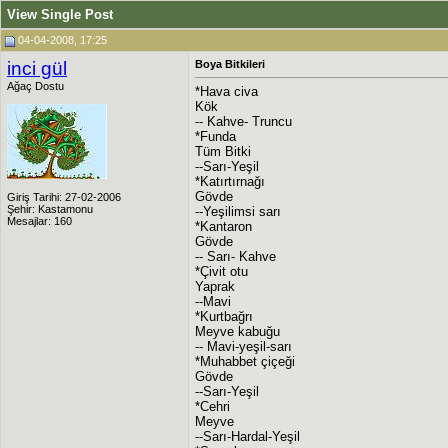
View Single Post
04-04-2008, 17:25
inci gül
Boya Bitkileri
Ağaç Dostu
*Hava civa
Kök
-- Kahve- Truncu
*Funda
Tüm Bitki
--Sarı-Yeşil
*Katırtırnağı
Gövde
Giriş Tarihi: 27-02-2006
Şehir: Kastamonu
--Yeşilimsi sarı
Mesajlar: 160
*Kantaron
Gövde
-- Sarı- Kahve
*Çivit otu
Yaprak
--Mavi
*Kurtbağrı
Meyve kabuğu
-- Mavi-yeşil-sarı
*Muhabbet çiçeği
Gövde
--Sarı-Yeşil
*Cehri
Meyve
--Sarı-Hardal-Yeşil