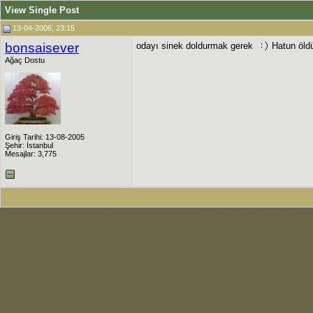
View Single Post
13-04-2006, 23:15
bonsaisever
odayı sinek doldurmak gerek
Hatun öld
Ağaç Dostu
Giriş Tarihi: 13-08-2005
Şehir: İstanbul
Mesajlar: 3,775