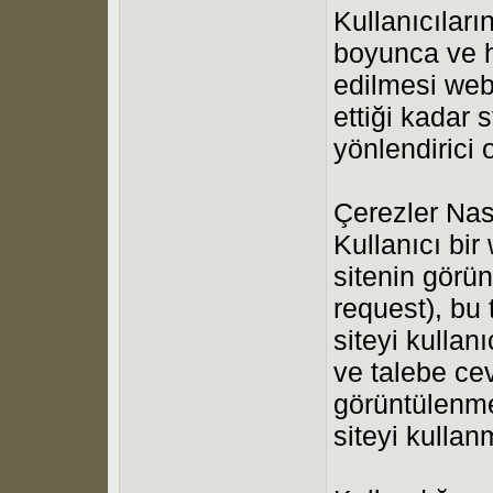
Kullanıcıları
boyunca ve ha
edilmesi web
ettiği kadar 
yönlendirici 
Çerezler Nası
Kullanıcı bir
sitenin görü
request), bu 
siteyi kulla
ve talebe ce
görüntülenme
siteyi kulla