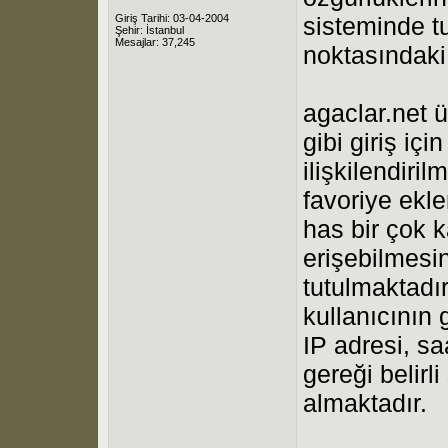
Giriş Tarihi: 03-04-2004
sisteminde tu
Şehir: İstanbul
Mesajlar: 37,245
noktasındaki
agaclar.net ü
gibi giriş içi
ilişkilendiril
favoriye ekle
has bir çok k
erişebilmesi
tutulmaktadır
kullanıcının 
IP adresi, sa
gereği belirl
almaktadır.