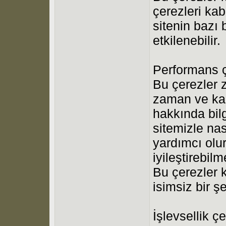
çerezleri ka
sitenin bazı
etkilenebilir.
Performans ç
Bu çerezler z
zaman ve karş
hakkında bilg
sitemizle nas
yardımcı olu
iyileştirebil
Bu çerezler k
isimsiz bir şe
İşlevsellik çe