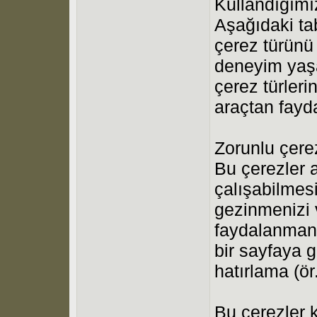
Kullandığımı
Aşağıdaki ta
çerez türünü 
deneyim yaş
çerez türleri
araçtan fayd
Zorunlu çerez
Bu çerezler a
çalışabilmesi
gezinmenizi v
faydalanmanı
bir sayfaya 
hatırlama (ör.
Bu çerezler 