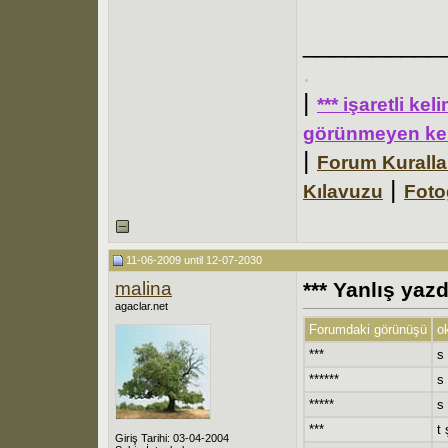
__________
.
|
*** işaretli ke
görünmeyen kel
|
Forum Kuralla
|
Kılavuzu
Foto
11-06-2009 until 12-07-2030
malina
*** Yanlış yaz
agaclar.net
Forumdaki görünüşü
o
***
s
******
s 
*****
s 
***
t 
Giriş Tarihi: 03-04-2004