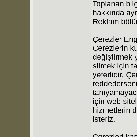
Toplanan bilgi
hakkında ayrı
Reklam bölüm
Çerezler Eng
Çerezlerin kul
değiştirmek 
silmek için t
yeterlidir. Ç
reddederseni
tanıyamayaca
için web site
hizmetlerin 
isteriz.
Çerezleri ka