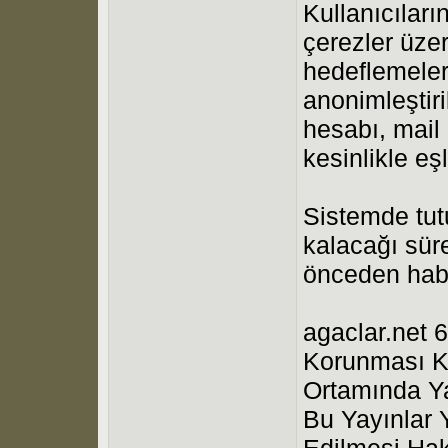
Kullanıcıları
çerezler üzer
hedeflemeleri
anonimleştiri
hesabı, mail a
kesinlikle eş
Sistemde tutu
kalacağı süre
önceden haber
agaclar.net 6
Korunması Ka
Ortamında Ya
Bu Yayınlar 
Edilmesi Hak