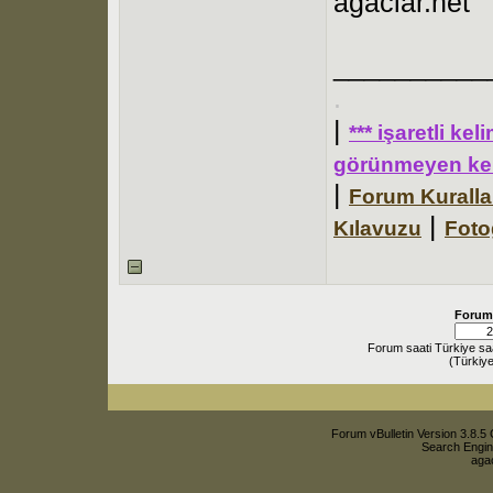
agaclar.net
__________
.
|
*** işaretli ke
görünmeyen kel
|
Forum Kuralla
|
Kılavuzu
Foto
Forum
Forum saati Türkiye sa
(Türkiye
Forum vBulletin Version 3.8.5 
Search Engin
agac