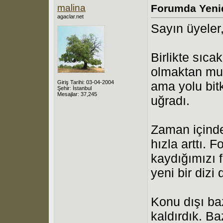
malina
Forumda Yeni
agaclar.net
Sayın üyeler,
Birlikte sıcak
olmaktan mut
Giriş Tarihi: 03-04-2004
ama yolu bit
Şehir: İstanbul
Mesajlar: 37,245
uğradı.
Zaman içinde
hızla arttı.
kaydığımızı 
yeni bir diz
Konu dışı baz
kaldırdık. Ba