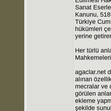
Sanat Eserle
Kanunu, 5187
Türkiye Cumh
hükümleri çe
yerine getir
Her türlü an
Mahkemeleri 
agaclar.net d
alınan özell
mecralar ve d
görülen anla
ekleme yapma
şekilde sunul