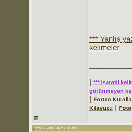
*** Yanlış y
kelimeler
__________
.
|
*** işaretli ke
görünmeyen kel
|
Forum Kuralla
|
Kılavuzu
Foto
20-12-2008 until 20-01-2030