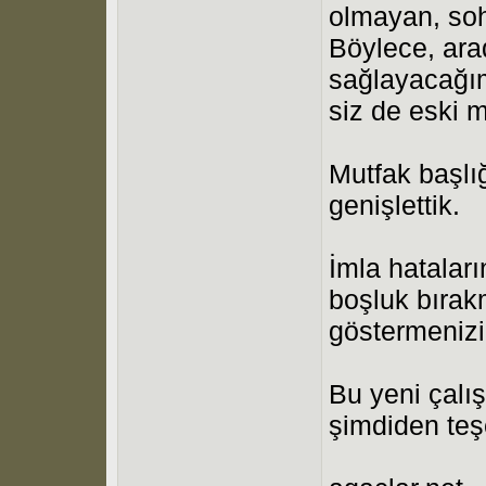
olmayan, sohb
Böylece, arad
sağlayacağım
siz de eski m
Mutfak başlığ
genişlettik.
İmla hatalar
boşluk bıra
göstermenizi
Bu yeni çalı
şimdiden teş