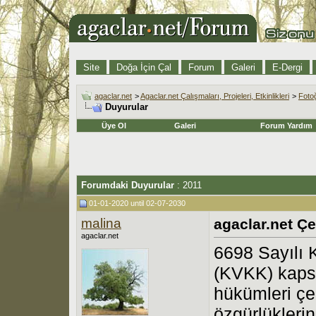
Site
Doğa İçin Çal
Forum
Galeri
E-Dergi
agaclar.net
>
Agaclar.net Çalışmaları, Projeleri, Etkinlikleri
>
Fotoğ
Duyurular
Üye Ol
Galeri
Forum Yardım
Forumdaki Duyurular
:
2011
01-01-2020 until 02-07-2030
malina
agaclar.net Çe
agaclar.net
6698 Sayılı 
(KVKK) kaps
hükümleri çe
özgürlükleri