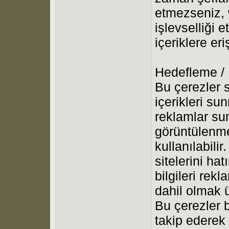
etmezseniz, 
işlevselliği 
içeriklere er
Hedefleme /
Bu çerezler s
içerikleri su
reklamlar su
görüntülenme
kullanılabilir
sitelerini ha
bilgileri rek
dahil olmak ü
Bu çerezler bi
takip ederek k