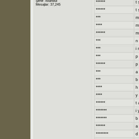
Şehir: İstanbul
******
t 
Mesajlar: 37,245
******
t 
***
m
****
m
******
m 
***
n 
***
i 
***
p 
******
p 
***
a 
***
b
****
h 
****
y
******
t 
*******
i 
*******
b
******
a 
********
d 