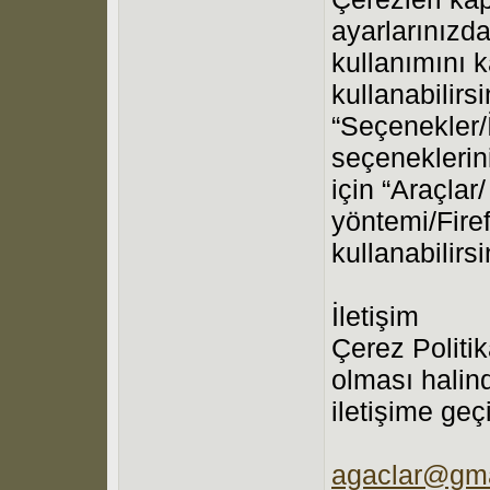
ayarlarınızda
kullanımını 
kullanabilirsi
“Seçenekler/İ
seçeneklerini 
için “Araçlar
yöntemi/Fire
kullanabilirsi
İletişim
Çerez Politik
olması halin
iletişime geç
agaclar@gma