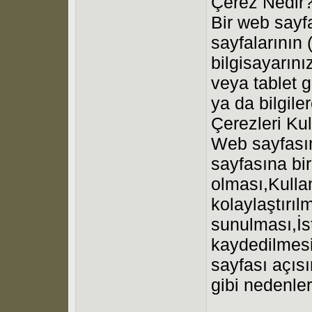
Çerez Nedir
Bir web sayf
sayfalarının 
bilgisayarını
veya tablet g
ya da bilgil
Çerezleri Kul
Web sayfasın
sayfasına bir
olması,Kullan
kolaylaştırıl
sunulması,İs
kaydedilmesi
sayfası açısı
gibi nedenler