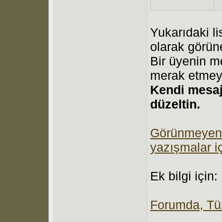
Yukarıdaki li
olarak görün
Bir üyenin me
merak etmey
Kendi mesajı
düzeltin.
Görünmeyen ke
yazışmalar iç
Ek bilgi için:
Forumda, Tür