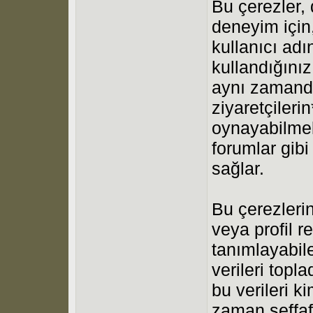
Bu çerezler, 
deneyim için, 
kullanıcı ad
kullandığınız
aynı zaman
ziyaretçileri
oynayabilmele
forumlar gibi
sağlar.
Bu çerezlerin 
veya profil re
tanımlayabilec
verileri topl
bu verileri 
zaman şeffaf