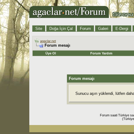
Site
Doğa İçin Çal
Forum
Galeri
E-Dergi
agaclar.net
Forum mesajı
Üye Ol
Forum Yardım
Forum mesajı
Sunucu aşırı yüklendi, lütfen dah
Forum saati Türkiye sa
(Türkiye