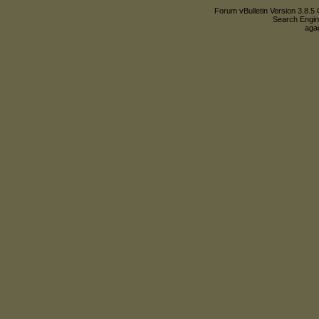
Forum vBulletin Version 3.8.5 
Search Engin
agac