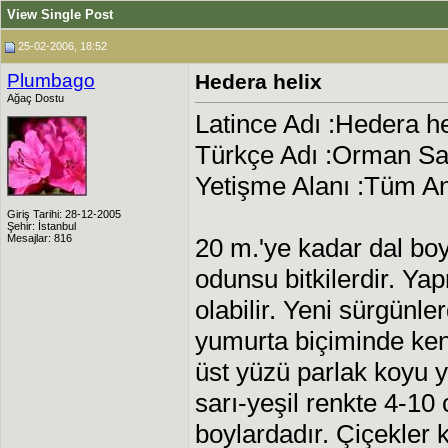
View Single Post
25-02-2006, 18:52
Plumbago
Hedera helix
Ağaç Dostu
Latince Adı :Hedera he
Türkçe Adı :Orman Sa
Yetişme Alanı :Tüm A
Giriş Tarihi: 28-12-2005
Şehir: İstanbul
Mesajlar: 816
20 m.'ye kadar dal bo
odunsu bitkilerdir. Ya
olabilir. Yeni sürgünler
yumurta biçiminde kenar
üst yüzü parlak koyu ye
sarı-yeşil renkte 4-10
boylardadır. Çiçekler