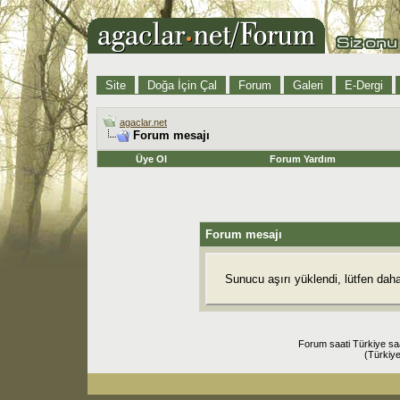
Site
Doğa İçin Çal
Forum
Galeri
E-Dergi
agaclar.net
Forum mesajı
Üye Ol
Forum Yardım
Forum mesajı
Sunucu aşırı yüklendi, lütfen dah
Forum saati Türkiye sa
(Türkiye