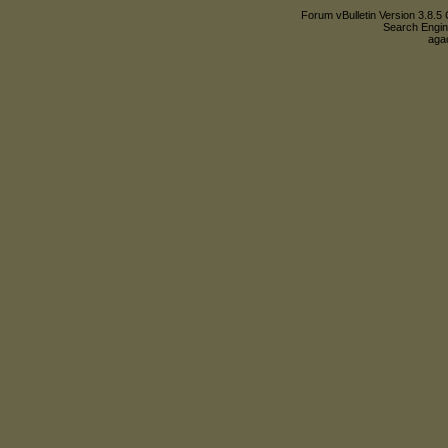
Forum vBulletin Version 3.8.5 
Search Engin
agac