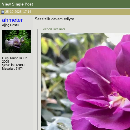
View Single Post
25-10-2025, 17:14
ahmeter
Sessizlik devam ediyor
Ağaç Dostu
Eklenen Resimler
Giriş Tarihi: 04-02-
2008
Şehir: İSTANBUL
Mesajlar: 7,974