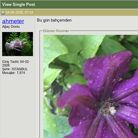
View Single Post
04-06-2025, 07:14
ahmeter
Bu gün bahçemden
Ağaç Dostu
Eklenen Resimler
Giriş Tarihi: 04-02-
2008
Şehir: İSTANBUL
Mesajlar: 7,974