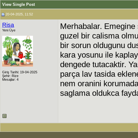
View Single Post
20-04-2025, 11:52
Risa
Merhabalar. Emegine 
Yeni Üye
guzel bir calisma olmu
bir sorun oldugunu d
kara yosunu ile kaplay
dengede tutacaktir. Ya
parça lav tasida eklen
Giriş Tarihi: 19-04-2025
Şehir: Rize
Mesajlar: 4
nem oranini korumada
saglama oldukca fayda