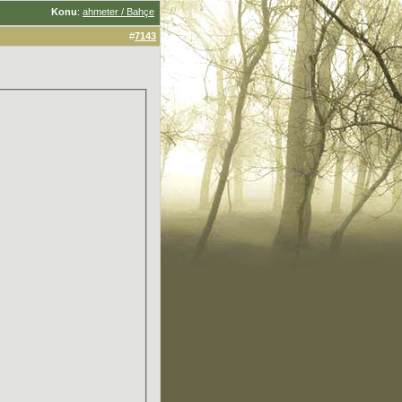
Konu
:
ahmeter / Bahçe
#
7143