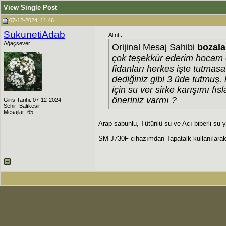
View Single Post
07-12-2024, 11:46
SukunetiAdab
Alıntı:
Ağaçsever
Orijinal Mesaj Sahibi
bozal
çok teşekkür ederim hocam 
fidanları herkes işte tutmas
dediğiniz gibi 3 üde tutmuş
için su ver sirke karışımı fı
öneriniz varmı ?
Giriş Tarihi: 07-12-2024
Şehir: Balıkesir
Mesajlar: 65
Arap sabunlu, Tütünlü su ve Acı biberli su y
SM-J730F cihazımdan Tapatalk kullanılarak 