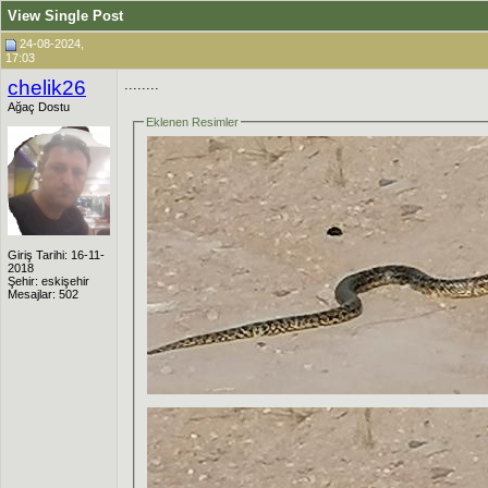
View Single Post
24-08-2024,
17:03
chelik26
........
Ağaç Dostu
Eklenen Resimler
Giriş Tarihi: 16-11-
2018
Şehir: eskişehir
Mesajlar: 502