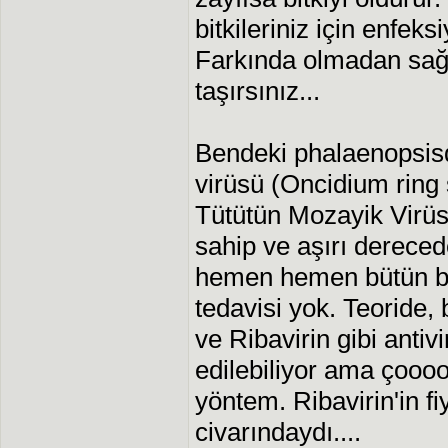
bitkileriniz için enfek
Farkında olmadan sağlı
taşırsınız...
Bendeki phalaenopsisd
virüsü (Oncidium ring s
Tütütün Mozayik Virüs
sahip ve aşırı dereced
hemen hemen bütün bitk
tedavisi yok. Teoride, 
ve Ribavirin gibi antiv
edilebiliyor ama çoooo
yöntem. Ribavirin'in 
civarındaydı....