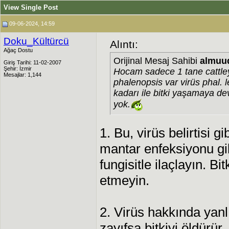
View Single Post
09-06-2024, 14:59
Doku_Kültürcü
Alıntı:
Ağaç Dostu
Orijinal Mesaj Sahibi
almuu
Giriş Tarihi: 11-02-2007
Şehir: İzmir
Hocam sadece 1 tane cattle
Mesajlar: 1,144
phalenopsis var virüs phal. l
kadarı ile bitki yaşamaya de
yok.
1. Bu, virüs belirtisi 
mantar enfeksiyonu gib
fungisitle ilaçlayın. B
etmeyin.
2. Virüs hakkında yanlı
zayıfsa bitkiyi öldürü